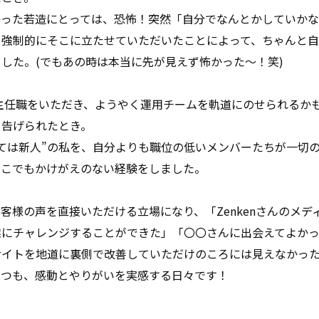
かった若造にとっては、恐怖！突然「自分でなんとかしていか
、強制的にそこに立たせていただいたことによって、ちゃんと
した。(でもあの時は本当に先が見えず怖かった～！笑)
。主任職をいただき、ようやく運用チームを軌道にのせられるか
を告げられたとき。
ては新人”の私を、自分よりも職位の低いメンバーたちが一切
ここでもかけがえのない経験をしました。
客様の声を直接いただける立場になり、「Zenkenさんのメ
業にチャレンジすることができた」「〇〇さんに出会えてよか
サイトを地道に裏側で改善していただけのころには見えなかっ
つつも、感動とやりがいを実感する日々です！