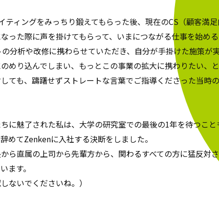
ライティングをみっちり鍛えてもらった後、現在のCS（顧客満
になった際に声を掛けてもらって、いまにつながる仕事を始める
トの分析や改修に携わらせていただき、自分が手掛けた施策が
にのめり込んでしまい、もっとこの事業の拡大に携わりたい、
対しても、躊躇せずストレートな言葉でご指導くださった当時
たちに魅了された私は、大学の研究室での最後の1年を待つこと
辞めてZenkenに入社する決断をしました。
長から直属の上司から先輩方から、関わるすべての方に猛反対
います。
似しないでくださいね。）