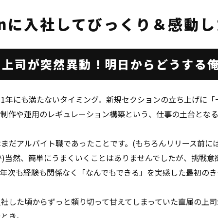
enに入社して
びっくり＆感動し
た上司が突然異動！
明日からどうする
て1年にも満たないタイミング。新規セクションの立ち上げに「
ト制作や運用のレギュレーション構築という、仕事の土台とな
まだアルバイト職であったことです。(もちろんリリース前に
^)当然、簡単にうまくいくことはありませんでしたが、挑戦意
。年次も経験も関係なく「なんでもできる」を実感した最初のき
入社した頃からずっと頼り切って甘えてしまっていた直属の上司
たとき。