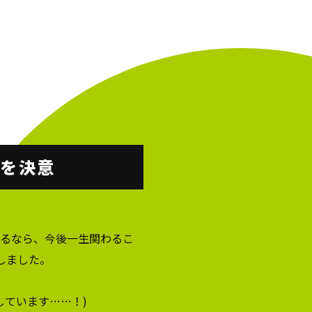
社を決意
するなら、今後一生関わるこ
しました。
しています……！)