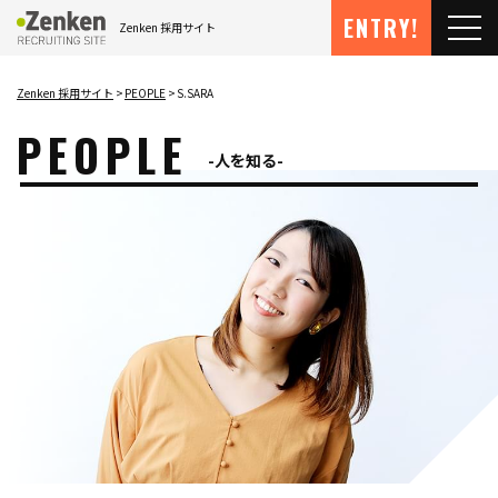
メインコンテンツにスキップ
ENTRY!
Zenken 採用サイト
メ
Zenken 採用サイト
PEOPLE
S.SARA
PEOPLE
人を知る