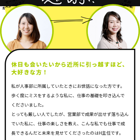
セールス
H.AI
オペレーション
(人事広報)
休日も会いたいから近所に
引っ越すほど、
大好きな方！
私が人事部に所属していたときにお世話になった方です。
歩く度にミスをするような私に、仕事の基礎を叩き込んで
くださいました。
とっても厳しい人でしたが、営業部で成果が出せず落ち込ん
でいた私に、仕事の楽しさを教え、こんな私でも仕事で成
長できるんだと未来を見せてくださったのはH主任です。