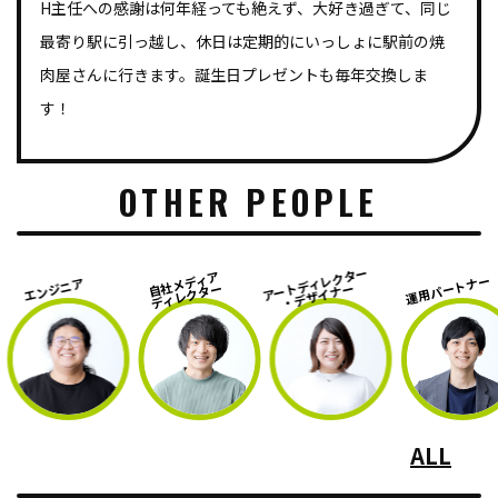
H主任への感謝は何年経っても絶えず、大好き過ぎて、同じ
最寄り駅に引っ越し、休日は定期的にいっしょに駅前の焼
肉屋さんに行きます。誕生日プレゼントも毎年交換しま
す！
OTHER PEOPLE
アートディレクター
動画
自社メディア
運用パートナー
ジニア
・デザイナー
・
ディレクター
ALL