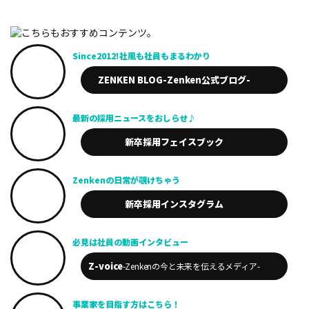
Since2012!
社風も社員も
まるわかり
ZENKEN BLOG
-Zenken公式ブログ-
最新の採用
ニュースを
おしらせ♪
新卒採用
フェイスブック
Zenkenの
日常が
覗けちゃう
新卒採用
インスタグラム
必見は
社員の動画
インタビュー
Z-voice
-Zenkenの今と未来を
伝えるメディア-
事業家を
目指す方は
こちら！