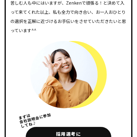
苦しむ人も中にはいますが、Zenkenで頑張る！と決めて入
って来てくれた以上、私も全力で向き合い、お一人おひとり
の選択を正解に近づけるお手伝いをさせていただきたいと思
っています^^
会社説明会に参加
まずは
してね♪
採用選考に