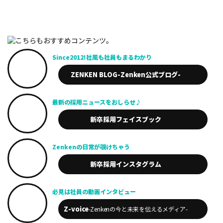
Since2012!
社風も社員も
まるわかり
ZENKEN BLOG
-Zenken公式ブログ-
最新の採用
ニュースを
おしらせ♪
新卒採用
フェイスブック
Zenkenの
日常が
覗けちゃう
新卒採用
インスタグラム
必見は
社員の動画
インタビュー
Z-voice
-Zenkenの今と未来を
伝えるメディア-