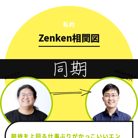
私的
Zenken相関図
SEONGHEE.H
エンジニア
(エンジニア)
期待を上回る仕事ぶりが
かっこいい
エン