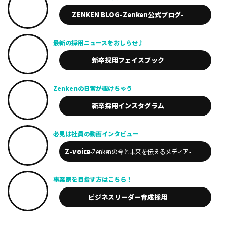
ZENKEN BLOG
-Zenken公式ブログ-
最新の採用
ニュースを
おしらせ♪
新卒採用
フェイスブック
Zenkenの
日常が
覗けちゃう
新卒採用
インスタグラム
必見は
社員の動画
インタビュー
Z-voice
-Zenkenの今と未来を
伝えるメディア-
事業家を
目指す方は
こちら！
ビジネスリーダー
育成採用