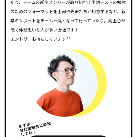
たり、チームの新卒メンバーが取り組むIT用語テストの勉強
のためのフォーマットを上司や先輩たちが用意するなど、新
卒のサポートをチーム一丸となって行っていたり。向上心が
高く仲間思いな人が多い会社です！
エントリーお待ちしています^^
会社説明会に参加
まずは
してね♪