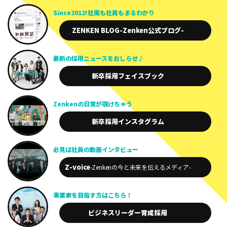
Since2012!
社風も社員も
まるわかり
ZENKEN BLOG
-Zenken公式ブログ-
最新の採用
ニュースを
おしらせ♪
新卒採用
フェイスブック
Zenkenの
日常が
覗けちゃう
新卒採用
インスタグラム
必見は
社員の動画
インタビュー
Z-voice
-Zenkenの今と未来を
伝えるメディア-
事業家を
目指す方は
こちら！
ビジネスリーダー
育成採用