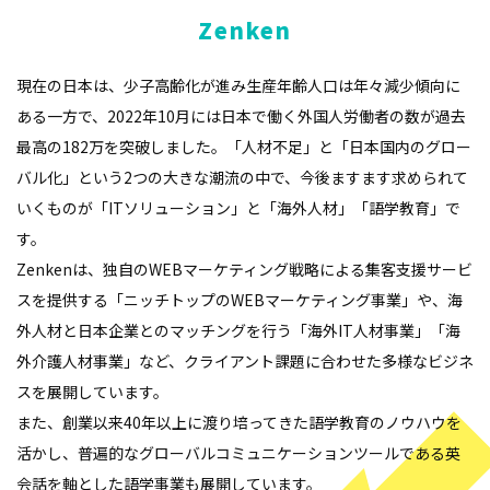
Zenken
現在の日本は、少子高齢化が進み生産年齢人口は年々減少傾向に
ある一方で、2022年10月には日本で働く外国人労働者の数が過去
最高の182万を突破しました。「人材不足」と「日本国内のグロー
バル化」という2つの大きな潮流の中で、今後ますます求められて
いくものが「ITソリューション」と「海外人材」「語学教育」で
す。
Zenkenは、独自のWEBマーケティング戦略による集客支援サービ
スを提供する「ニッチトップのWEBマーケティング事業」や、海
外人材と日本企業とのマッチングを行う「海外IT人材事業」「海
外介護人材事業」など、クライアント課題に合わせた多様なビジネ
スを展開しています。
また、創業以来40年以上に渡り培ってきた語学教育のノウハウを
活かし、普遍的なグローバルコミュニケーションツールである英
会話を軸とした語学事業も展開しています。