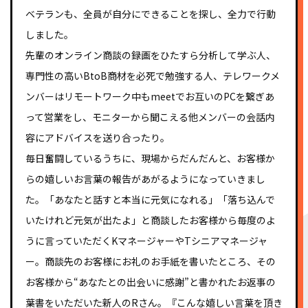
ベテランも、全員が自分にできることを探し、全力で行動
しました。
先輩のオンライン商談の録画をひたすら分析して学ぶ人、
専門性の高いBtoB商材を必死で勉強する人、テレワークメ
ンバーはリモートワーク中もmeetでお互いのPCを繋ぎあ
って営業をし、モニターから聞こえる他メンバーの会話内
容にアドバイスを送り合ったり。
毎日奮闘しているうちに、現場からだんだんと、お客様か
らの嬉しいお言葉の報告があがるようになっていきまし
た。「あなたと話すと本当に元気になれる」「落ち込んで
いたけれど元気が出たよ」と商談したお客様から毎度のよ
うに言っていただくKマネージャーやTシニアマネージャ
ー。商談先のお客様にお礼のお手紙を書いたところ、その
お客様から“あなたとの出会いに感謝”と書かれたお返事の
葉書をいただいた新人のRさん。『こんな嬉しい言葉を頂き