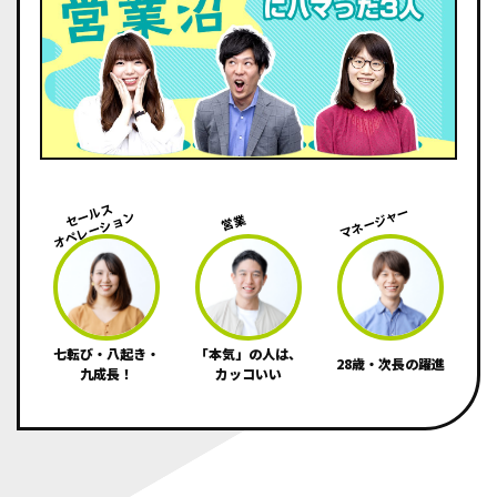
セールス
マネージャー
オペレーション
営業
七転び・八起き・
「本気」の人は、
28歳・次長の躍進
九成長！
カッコいい