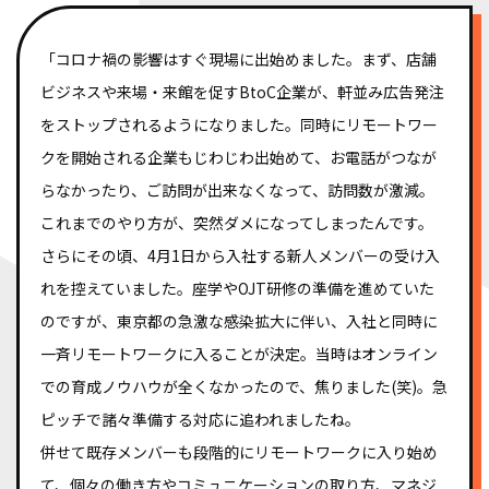
「コロナ禍の影響はすぐ現場に出始めました。まず、店舗
ビジネスや来場・来館を促すBtoC企業が、軒並み広告発注
をストップされるようになりました。同時にリモートワー
クを開始される企業もじわじわ出始めて、お電話がつなが
らなかったり、ご訪問が出来なくなって、訪問数が激減。
これまでのやり方が、突然ダメになってしまったんです。
さらにその頃、4月1日から入社する新人メンバーの受け入
れを控えていました。座学やOJT研修の準備を進めていた
のですが、東京都の急激な感染拡大に伴い、入社と同時に
一斉リモートワークに入ることが決定。当時はオンライン
での育成ノウハウが全くなかったので、焦りました(笑)。急
ピッチで諸々準備する対応に追われましたね。
併せて既存メンバーも段階的にリモートワークに入り始め
て、個々の働き方やコミュニケーションの取り方、マネジ