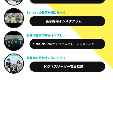
Zenkenの
日常が
覗けちゃう
新卒採用
インスタグラム
必見は
社員の動画
インタビュー
Z-voice
-Zenkenの今と未来を
伝えるメディア-
事業家を
目指す方は
こちら！
ビジネスリーダー
育成採用