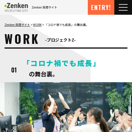
メインコンテンツにスキップ
ENTRY!
Zenken 採用サイト
メ
Zenken 採用サイト
WORK
「コロナ禍でも成長」の舞台裏。
WORK
プロジェクトZ
「コロナ禍でも成長」
の舞台裏。